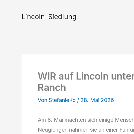
Zum
Inhalt
Lincoln-Siedlung
springen
WIR auf Lincoln unt
Ranch
Von
StefanieKo
/
28. Mai 2026
Am 8. Mai machten sich einige Mensc
Neugierigen nahmen sie an einer Führun