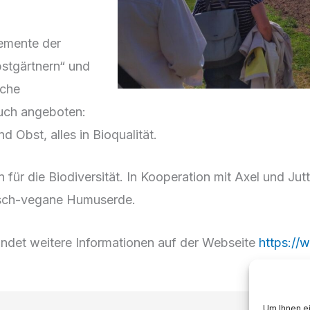
lemente der
bstgärtnern“ und
sche
auch angeboten:
 Obst, alles in Bioqualität.
 für die Biodiversität. In Kooperation mit Axel und Jut
lisch-vegane Humuserde.
findet weitere Informationen auf der Webseite
https:/
Um Ihnen ei