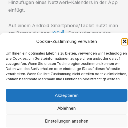
Hinzufügen eines Netzwerk-Kalenders in der App
einfügt.
Auf einem Android Smartphone/Tablet nutzt man
5
am Besten die App
ICSx
. Dort trägt man den
Kalender ebenfalls aus dem „
iCalendar
“ Format
Cookie-Zustimmung verwalten
kopierten Link ein.
Um Ihnen ein optimales Erlebnis zu bieten, verwenden wir Technologien
wie Cookies, um Geräteinformationen zu speichern und/oder darauf
zuzugreifen. Wenn Sie diesen Technologien zustimmen, können wir
Daten wie das Surfverhalten oder eindeutige IDs auf dieser Website
Impressum
verarbeiten. Wenn Sie Ihre Zustimmung nicht erteilen oder zurückziehen,
können bestimmte Merkmale und Funktionen beeinträchtigt werden.
Datenschutzerklärung
Cookie-Richtlinie (EU)
Akzeptieren
Copyright © 2026 Lincoln-Siedlung
Ablehnen
Einstellungen ansehen