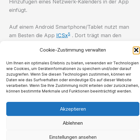
Hinzufügen eines Netzwerk-Kalenders in der App
einfügt.
Auf einem Android Smartphone/Tablet nutzt man
5
am Besten die App
ICSx
. Dort trägt man den
Kalender ebenfalls aus dem „
iCalendar
“ Format
Cookie-Zustimmung verwalten
kopierten Link ein.
Um Ihnen ein optimales Erlebnis zu bieten, verwenden wir Technologien
wie Cookies, um Geräteinformationen zu speichern und/oder darauf
zuzugreifen. Wenn Sie diesen Technologien zustimmen, können wir
Impressum
Daten wie das Surfverhalten oder eindeutige IDs auf dieser Website
verarbeiten. Wenn Sie Ihre Zustimmung nicht erteilen oder zurückziehen,
Datenschutzerklärung
können bestimmte Merkmale und Funktionen beeinträchtigt werden.
Cookie-Richtlinie (EU)
Copyright © 2026 Lincoln-Siedlung
Akzeptieren
Ablehnen
Einstellungen ansehen