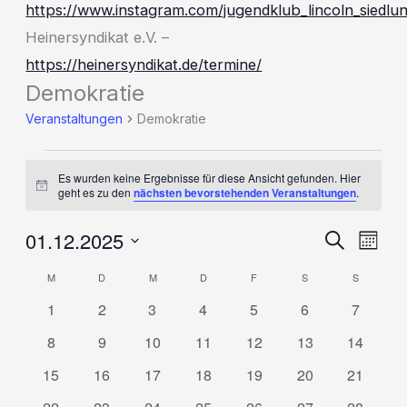
https://www.instagram.com/jugendklub_lincoln_siedlu
Heinersyndikat e.V. –
https://heinersyndikat.de/termine/
Demokratie
Veranstaltungen
Demokratie
Veranstaltungen
Es wurden keine Ergebnisse für diese Ansicht gefunden. Hier
Hinweis
geht es zu den
nächsten bevorstehenden Veranstaltungen
.
01.12.2025
Suche
Veranstaltu
Veran
Monat
Suche
Ansic
Datum
M
MONTAG
D
DIENSTAG
M
MITTWOCH
D
DONNERSTAG
F
FREITAG
S
SAMSTAG
S
SONNTA
Kalender
und
Navig
wählen.
0
0
0
0
0
0
0
1
2
3
4
5
6
7
von
Ansichten,
Veranstaltungen
Veranstaltungen
Veranstaltungen
Veranstaltungen
Veranstaltungen
Veranstaltungen
Veransta
Veranstaltungen
0
0
0
0
0
0
0
8
9
10
11
12
13
14
Navigation
Veranstaltungen
Veranstaltungen
Veranstaltungen
Veranstaltungen
Veranstaltungen
Veranstaltungen
Veransta
0
0
0
0
0
0
0
15
16
17
18
19
20
21
Veranstaltungen
Veranstaltungen
Veranstaltungen
Veranstaltungen
Veranstaltungen
Veranstaltungen
Veransta
0
0
0
0
0
0
0