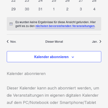
22
23
24
25
26
27
28
Veranstaltungen
Veranstaltungen
Veranstaltungen
Veranstaltungen
Veranstaltungen
Veranstaltungen
Veransta
0
0
0
0
0
0
0
29
30
31
1
2
3
4
Veranstaltungen
Veranstaltungen
Veranstaltungen
Veranstaltungen
Veranstaltungen
Veranstaltungen
Veransta
Es wurden keine Ergebnisse für diese Ansicht gefunden. Hier
Hinweis
geht es zu den
nächsten bevorstehenden Veranstaltungen
.
Nov.
Dieser Monat
Jan.
Kalender abonnieren
Kalender abonnieren
Dieser Kalender kann auch abonniert werden, um
die Veranstaltungen im eigenen digitalen Kalender
auf dem PC/Notebook oder Smartphone/Tablet