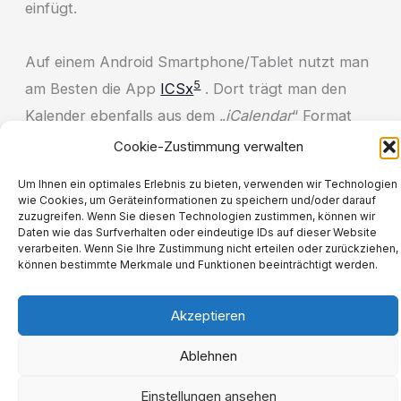
einfügt.
Auf einem Android Smartphone/Tablet nutzt man
5
am Besten die App
ICSx
. Dort trägt man den
Kalender ebenfalls aus dem „
iCalendar
“ Format
kopierten Link ein.
Cookie-Zustimmung verwalten
Um Ihnen ein optimales Erlebnis zu bieten, verwenden wir Technologien
wie Cookies, um Geräteinformationen zu speichern und/oder darauf
zuzugreifen. Wenn Sie diesen Technologien zustimmen, können wir
Daten wie das Surfverhalten oder eindeutige IDs auf dieser Website
verarbeiten. Wenn Sie Ihre Zustimmung nicht erteilen oder zurückziehen,
Impressum
können bestimmte Merkmale und Funktionen beeinträchtigt werden.
Datenschutzerklärung
Cookie-Richtlinie (EU)
Akzeptieren
Copyright © 2026 Lincoln-Siedlung
Ablehnen
Einstellungen ansehen