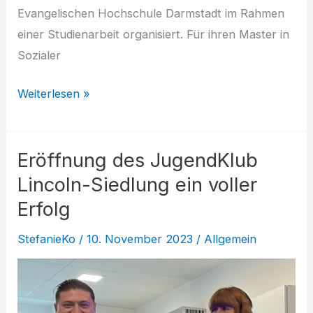
Evangelischen Hochschule Darmstadt im Rahmen
einer Studienarbeit organisiert. Für ihren Master in
Sozialer
Kindersachen-
Weiterlesen »
Flohmarkt
gut
Eröffnung des JugendKlub
besucht
Lincoln-Siedlung ein voller
Erfolg
StefanieKo
/
10. November 2023
/
Allgemein