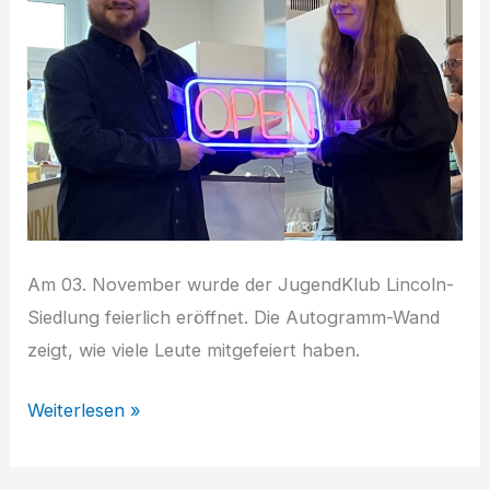
Am 03. November wurde der JugendKlub Lincoln-
Siedlung feierlich eröffnet. Die Autogramm-Wand
zeigt, wie viele Leute mitgefeiert haben.
Eröffnung
Weiterlesen »
des
JugendKlub