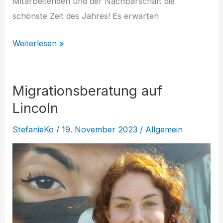
Mitarbeitenden und der Nachbarschaft die
schönste Zeit des Jahres! Es erwarten
Weihnachtsmarkt
Weiterlesen »
im
Agaplesion
Migrationsberatung auf
Heimathaus
Lincoln
StefanieKo
/
19. November 2023
/
Allgemein