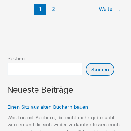
Lincoln-
1
2
Weiter
→
Siedlung
ein
voller
Erfolg
Suchen
Suchen
Neueste Beiträge
Einen Sitz aus alten Büchern bauen
Was tun mit Büchern, die nicht mehr gebraucht
werden und die sich weder verkaufen lassen noch