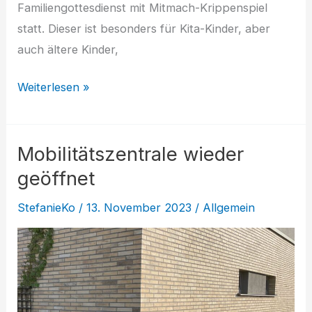
Familiengottesdienst mit Mitmach-Krippenspiel
statt. Dieser ist besonders für Kita-Kinder, aber
auch ältere Kinder,
Mitspieler
Weiterlesen »
fürs
Krippenspiel
Mobilitätszentrale wieder
gesucht
geöffnet
StefanieKo
/
13. November 2023
/
Allgemein