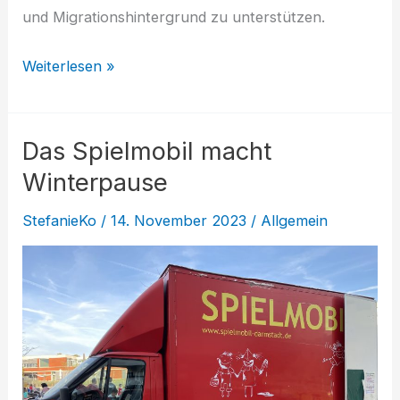
und Migrationshintergrund zu unterstützen.
Sprachpatinnen
Weiterlesen »
und
Sprachpaten
Das Spielmobil macht
gesucht
Winterpause
StefanieKo
/
14. November 2023
/
Allgemein