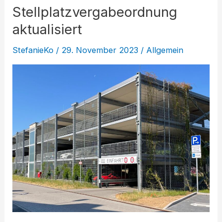
Stellplatzvergabeordnung
aktualisiert
StefanieKo
/
29. November 2023
/
Allgemein