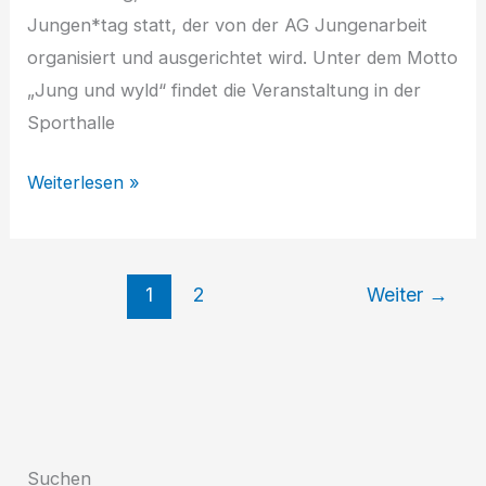
Jungen*tag statt, der von der AG Jungenarbeit
organisiert und ausgerichtet wird. Unter dem Motto
„Jung und wyld“ findet die Veranstaltung in der
Sporthalle
Jung
Weiterlesen »
und
wyld
–
1
2
Weiter
→
Jungen*tag
im
Bürgerpark
Nord
Suchen