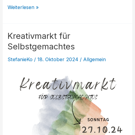
AfroBeat
Weiterlesen »
Dance
startet
Kreativmarkt für
wieder
–
Selbstgemachtes
Plätze
StefanieKo
/
18. Oktober 2024
/
Allgemein
frei!