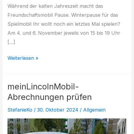
Während der kalten Jahreszeit macht das
Freundschaftsmobil Pause. Winterpause für das
Spielmobil Ihr wollt noch ein letztes Mal spielen?
Am 4. und 6. November jeweils von 15 bis 19 Uhr
[…]
Das
Weiterlesen »
Spielmobil
macht
meinLincolnMobil-
Winterpause
Abrechnungen prüfen
StefanieKo
/
30. Oktober 2024
/
Allgemein