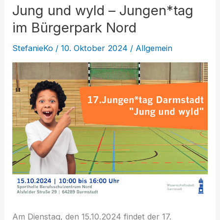
Jung und wyld – Jungen*tag
sucht
Helfer
im Bürgerpark Nord
StefanieKo
/
10. Oktober 2024
/
Allgemein
Am Dienstag, den 15.10.2024 findet der 17.