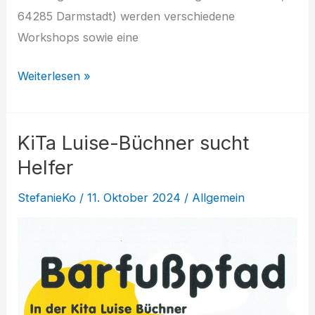
64285 Darmstadt) werden verschiedene
Workshops sowie eine
Girls*
Weiterlesen »
in
Action
KiTa Luise-Büchner sucht
2024
–
Helfer
Bessunger
StefanieKo
/
11. Oktober 2024
/
Allgemein
Knabenschule