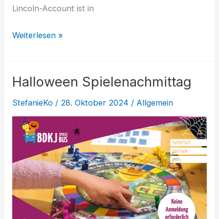
Lincoln-Account ist in
meinLincolnMobil-
Weiterlesen »
Abrechnungen
prüfen
Halloween Spielenachmittag
StefanieKo
/
28. Oktober 2024
/
Allgemein