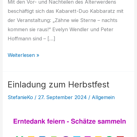
Mit den Vor- und Nachteilen des Älterwerdens
beschäftigt sich das Kabarett-Duo Kabbaratz mit
der Veranstaltung: „Zähne wie Sterne – nachts
kommen sie raus!“ Evelyn Wendler und Peter
Hoffmann sind – […]
Kabarett
Weiterlesen »
Kabbaratz:
Zähne
Einladung zum Herbstfest
sind
wie
StefanieKo
/
27. September 2024
/
Allgemein
Sterne
–
nachts
kommen