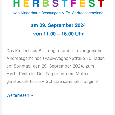
sie
raus!
Das Kinderhaus Bessungen und die evangelische
Andreasgemeinde (Paul-Wagner-Straße 70) laden
am Sonntag, den 29. September 2024, zum
Herbstfest ein. Der Tag unter dem Motto
„Erntedank feiern – Schätze sammeln“ beginnt
Einladung
Weiterlesen »
zum
Herbstfest