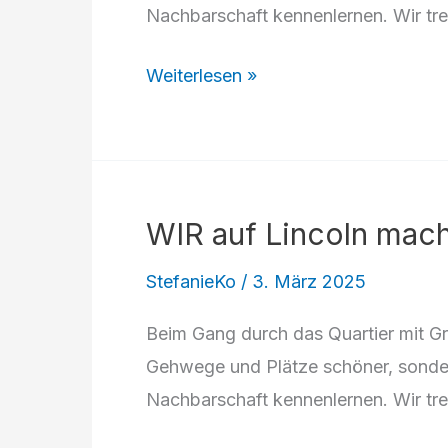
Nachbarschaft kennenlernen. Wir tre
WIR
Weiterlesen »
auf
Lincoln
MACH
MIT:
WIR auf Lincoln mac
Dreckweg-
Aktion
StefanieKo
/
3. März 2025
Beim Gang durch das Quartier mit Gr
Gehwege und Plätze schöner, sonde
Nachbarschaft kennenlernen. Wir tre