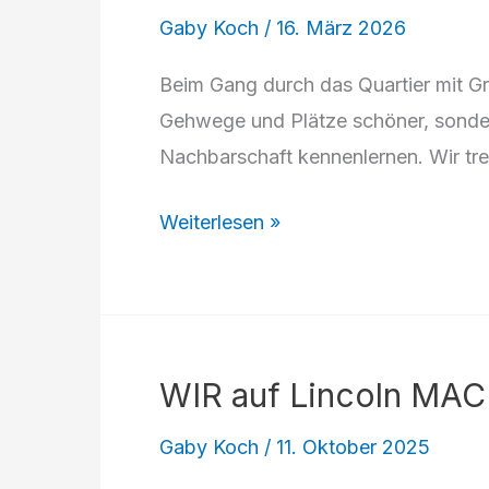
Gaby Koch
/
16. März 2026
Beim Gang durch das Quartier mit Gr
Gehwege und Plätze schöner, sonde
Nachbarschaft kennenlernen. Wir tre
WIR
Weiterlesen »
auf
Lincoln
MACH
MIT:
WIR auf Lincoln MAC
Dreckweg-
Aktion
Gaby Koch
/
11. Oktober 2025