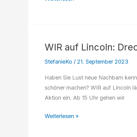
Bilder
der
Nachbarschaft
2.0
WIR auf Lincoln: Dre
eröffnet
StefanieKo
/
21. September 2023
Haben Sie Lust neue Nachbarn kenne
schöner machen? WIR auf Lincoln l
Aktion ein. Ab 15 Uhr gehen wir
WIR
Weiterlesen »
auf
Lincoln: