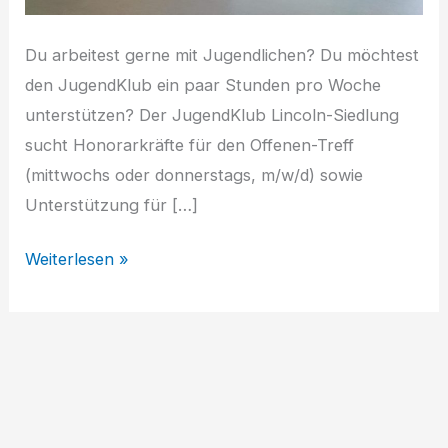
Du arbeitest gerne mit Jugendlichen? Du möchtest
den JugendKlub ein paar Stunden pro Woche
unterstützen? Der JugendKlub Lincoln-Siedlung
sucht Honorarkräfte für den Offenen-Treff
(mittwochs oder donnerstags, m/w/d) sowie
Unterstützung für […]
Honorarkräfte
Weiterlesen »
für
den
JugenKlub
Lincoln-
Siedlung
gesucht