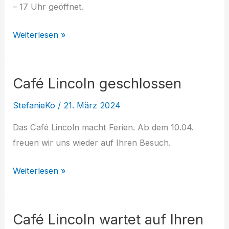
– 17 Uhr geöffnet.
Geänderte
Weiterlesen »
Öffnungszeiten
im
Café Lincoln geschlossen
Café
Lincoln
StefanieKo
/
21. März 2024
Das Café Lincoln macht Ferien. Ab dem 10.04.
freuen wir uns wieder auf Ihren Besuch.
Café
Weiterlesen »
Lincoln
geschlossen
Café Lincoln wartet auf Ihren