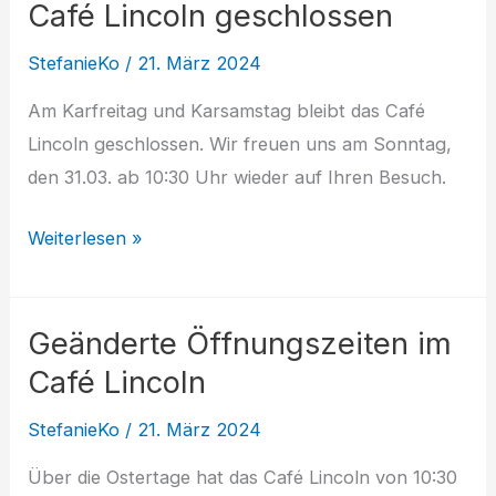
Café Lincoln geschlossen
Café
Lincoln
StefanieKo
/
21. März 2024
Am Karfreitag und Karsamstag bleibt das Café
Lincoln geschlossen. Wir freuen uns am Sonntag,
den 31.03. ab 10:30 Uhr wieder auf Ihren Besuch.
Café
Weiterlesen »
Lincoln
geschlossen
Geänderte Öffnungszeiten im
Café Lincoln
StefanieKo
/
21. März 2024
Über die Ostertage hat das Café Lincoln von 10:30