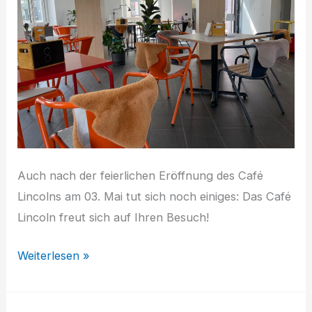
Auch nach der feierlichen Eröffnung des Café
Lincolns am 03. Mai tut sich noch einiges: Das Café
Lincoln freut sich auf Ihren Besuch!
Neuigkeiten
Weiterlesen »
aus
dem