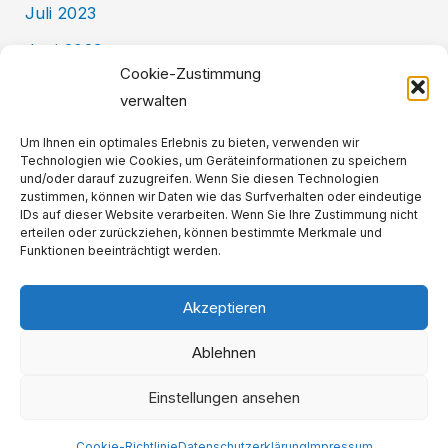
Juli 2023
Juni 2023
Cookie-Zustimmung
Mai 2023
verwalten
Kategorien
Um Ihnen ein optimales Erlebnis zu bieten, verwenden wir
Technologien wie Cookies, um Geräteinformationen zu speichern
und/oder darauf zuzugreifen. Wenn Sie diesen Technologien
zustimmen, können wir Daten wie das Surfverhalten oder eindeutige
Allgemein
IDs auf dieser Website verarbeiten. Wenn Sie Ihre Zustimmung nicht
erteilen oder zurückziehen, können bestimmte Merkmale und
BackKultur
Funktionen beeinträchtigt werden.
Akzeptieren
Impressum
Ablehnen
Datenschutzerklärung
Cookie-Richtlinie (EU)
Einstellungen ansehen
Copyright © 2026 Lincoln-Siedlung
Cookie-Richtlinie
Datenschutzerklärung
Impressum