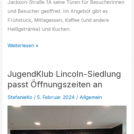
Jackson-Straße 1A seine Türen für Besucherinnen
und Besucher geöffnet. Im Angebot gibt es
Frühstück, Mittagessen, Kaffee (und andere
Heißgetränke) und Kuchen.
Café
Weiterlesen »
Lincoln
wartet
JugendKlub Lincoln-Siedlung
auf
Ihren
passt Öffnungszeiten an
Besuch
StefanieKo
/
5. Februar 2024
/
Allgemein