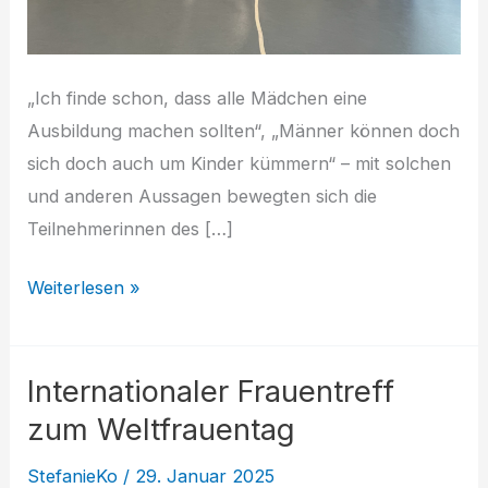
„Ich finde schon, dass alle Mädchen eine
Ausbildung machen sollten“, „Männer können doch
sich doch auch um Kinder kümmern“ – mit solchen
und anderen Aussagen bewegten sich die
Teilnehmerinnen des […]
Rückblick:
Weiterlesen »
Internationaler
Frauentag
Internationaler Frauentreff
2025
–
zum Weltfrauentag
„Darmstädterinnen
StefanieKo
/
29. Januar 2025
im