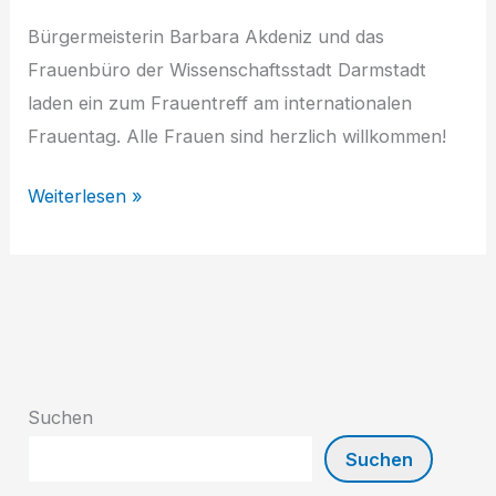
Gespräch“
Bürgermeisterin Barbara Akdeniz und das
Frauenbüro der Wissenschaftsstadt Darmstadt
laden ein zum Frauentreff am internationalen
Frauentag. Alle Frauen sind herzlich willkommen!
Internationaler
Weiterlesen »
Frauentreff
zum
Weltfrauentag
Suchen
Suchen