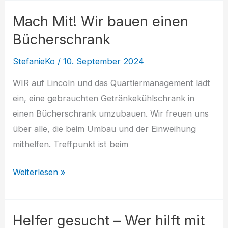
Neuer
Mach Mit! Wir bauen einen
Bücherschrank
für
Bücherschrank
Lincoln
StefanieKo
/
10. September 2024
WIR auf Lincoln und das Quartiermanagement lädt
ein, eine gebrauchten Getränkekühlschrank in
einen Bücherschrank umzubauen. Wir freuen uns
über alle, die beim Umbau und der Einweihung
mithelfen. Treffpunkt ist beim
Mach
Weiterlesen »
Mit!
Wir
Helfer gesucht – Wer hilft mit
bauen