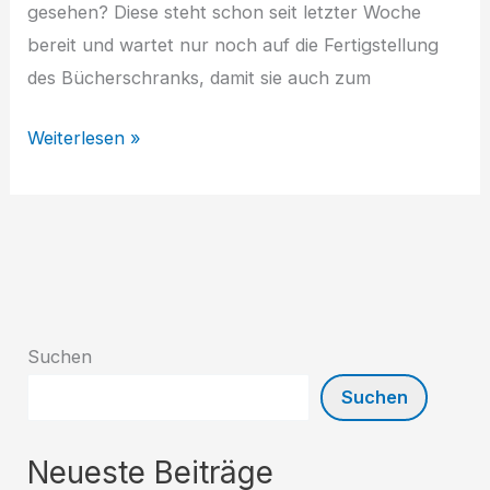
gesehen? Diese steht schon seit letzter Woche
bereit und wartet nur noch auf die Fertigstellung
des Bücherschranks, damit sie auch zum
Helfer
Weiterlesen »
gesucht
–
Wer
hilft
mit
beim
Suchen
Bücherschrankbau?
Suchen
Neueste Beiträge